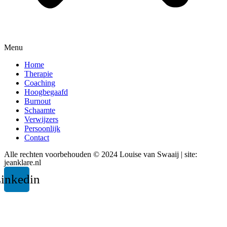
Menu
Home
Therapie
Coaching
Hoogbegaafd
Burnout
Schaamte
Verwijzers
Persoonlijk
Contact
Alle rechten voorbehouden © 2024 Louise van Swaaij | site:
jeanklare.nl
inkedin